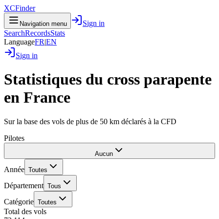
XCFinder
Sign in
Navigation menu
Search
Records
Stats
Language
FR
|
EN
Sign in
Statistiques du cross parapente
en France
Sur la base des vols de plus de 50 km déclarés à la CFD
Pilotes
Aucun
Année
Toutes
Département
Tous
Catégorie
Toutes
Total des vols